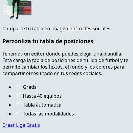
Comparte tu tabla en imagen por redes sociales
Perzonliza tu tabla de posiciones
Tenemos un editor donde puedes elegir una plantilla.
Esta carga la tabla de posiciones de tu liga de fútbol y te
permite cambiar los textos, el fondo y los colores para
compartir el resultado en tus redes sociales.
Gratis
Hasta 40 equipos
Tabla automática
Todas las modalidades
Crear Liga Gratis