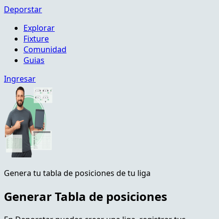
Deporstar
Explorar
Fixture
Comunidad
Guias
Ingresar
Genera tu tabla de posiciones de tu liga
Generar Tabla de posiciones