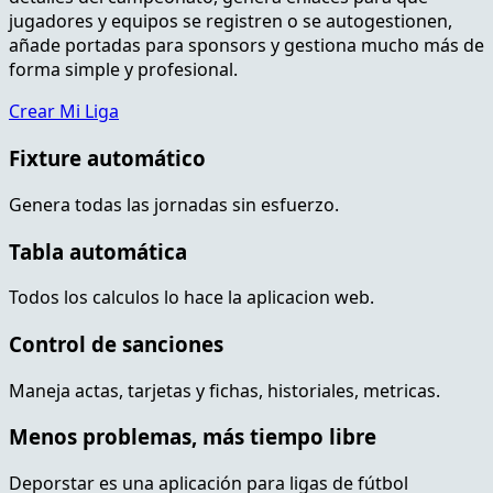
jugadores y equipos se registren o se autogestionen,
añade portadas para sponsors y gestiona mucho más de
forma simple y profesional.
Crear Mi Liga
Fixture automático
Genera todas las jornadas sin esfuerzo.
Tabla automática
Todos los calculos lo hace la aplicacion web.
Control de sanciones
Maneja actas, tarjetas y fichas, historiales, metricas.
Menos problemas, más tiempo libre
Deporstar es una aplicación para ligas de fútbol