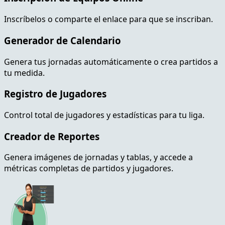
Inscríbelos o comparte el enlace para que se inscriban.
Generador de Calendario
Genera tus jornadas automáticamente o crea partidos a
tu medida.
Registro de Jugadores
Control total de jugadores y estadísticas para tu liga.
Creador de Reportes
Genera imágenes de jornadas y tablas, y accede a
métricas completas de partidos y jugadores.