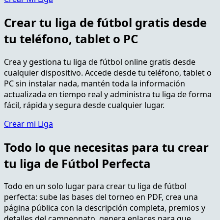
Crear tu liga de fútbol gratis desde
tu teléfono, tablet o PC
Crea y gestiona tu liga de fútbol online gratis desde
cualquier dispositivo. Accede desde tu teléfono, tablet o
PC sin instalar nada, mantén toda la información
actualizada en tiempo real y administra tu liga de forma
fácil, rápida y segura desde cualquier lugar.
Crear mi Liga
Todo lo que necesitas para tu crear
tu liga de Fútbol Perfecta
Todo en un solo lugar para crear tu liga de fútbol
perfecta: sube las bases del torneo en PDF, crea una
página pública con la descripción completa, premios y
detalles del campeonato, genera enlaces para que